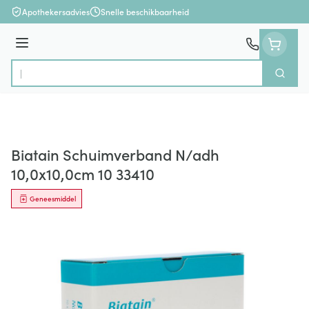
Ga naar de inhoud
Apothekersadvies
Snelle beschikbaarheid
Menu
Zoek
Product, merk, categorie...
Biatain Schuimverband N/adh
10,0x10,0cm 10 33410
Geneesmiddel