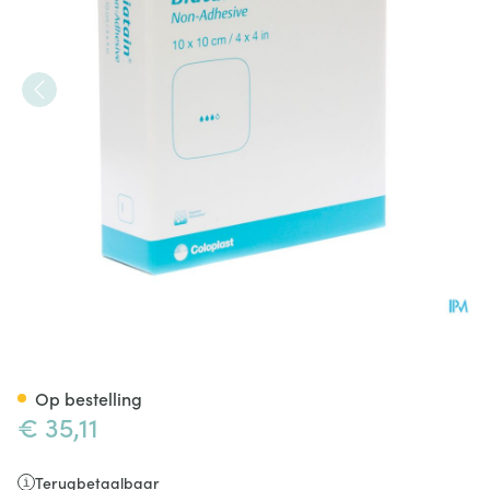
Biatain Schuimverband N/adh
Op bestelling
€ 35,11
Terugbetaalbaar