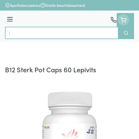
Ga naar de inhoud
Apothekersadvies
Snelle beschikbaarheid
Menu
Zoek
Product, merk, categorie...
B12 Sterk Pot Caps 60 Lepivits