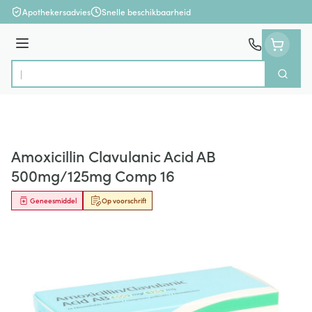
Ga naar de inhoud
Apothekersadvies
Snelle beschikbaarheid
Menu
Zoek
Product, merk, categorie...
Amoxicillin Clavulanic Acid AB
500mg/125mg Comp 16
Geneesmiddel
Op voorschrift