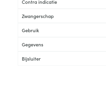
Contra indicatie
ging
Supplementen
Insectenwe
Mondmaskers
middelen
Zwangerschap
ssen
 -
Gebruik
id
d
Gegevens
Bijsluiter
Zelfbruiner
Scheren